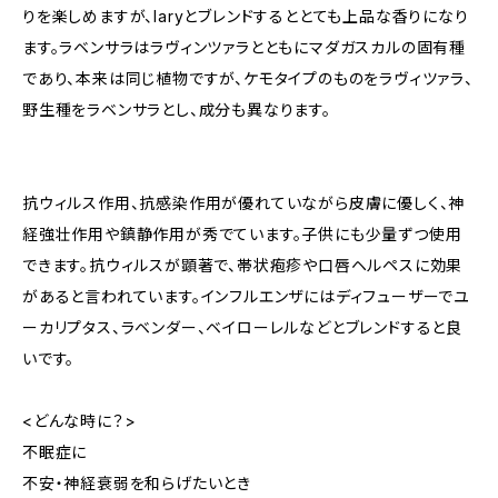
りを楽しめますが、Iaryとブレンドするととても上品な香りになり
ます。ラベンサラはラヴィンツァラとともにマダガスカルの固有種
であり、本来は同じ植物ですが、ケモタイプのものをラヴィツァラ、
野生種をラベンサラとし、成分も異なります。
抗ウィルス作用、抗感染作用が優れていながら皮膚に優しく、神
経強壮作用や鎮静作用が秀でています。子供にも少量ずつ使用
できます。抗ウィルスが顕著で、帯状疱疹や口唇ヘルペスに効果
があると言われています。インフルエンザにはディフューザーでユ
ーカリプタス、ラベンダー、ベイローレルなどとブレンドすると良
いです。
<どんな時に？>
不眠症に
不安・神経衰弱を和らげたいとき