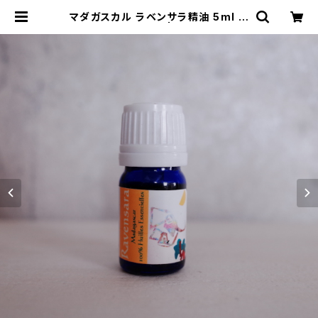
マダガスカル ラベンサラ精油 5ml オ
ーガニック | コレリ