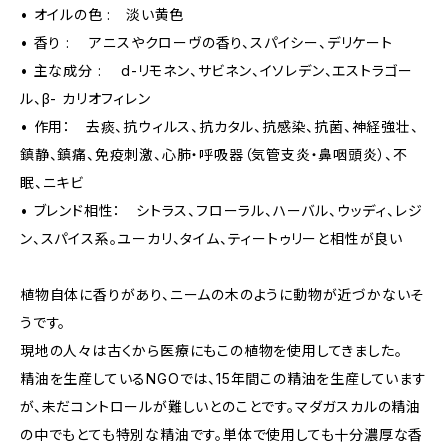
• オイルの色 : 淡い黄色
• 香り : アニスやクローヴの香り、スパイシー、デリケート
• 主な成分 : d-リモネン、サビネン、イソレデン、エストラゴー
ル、β- カリオフィレン
• 作用： 去痰、抗ウィルス、抗カタル、抗感染、抗菌、神経強壮、
鎮静、鎮痛、免疫刺激、心肺・呼吸器（気管支炎・鼻咽頭炎）、不
眠、ニキビ
• ブレンド相性： シトラス、フローラル、ハーバル、ウッディ、レジ
ン、スパイス系。ユーカリ、タイム、ティートゥリーと相性が良い
植物自体に香りがあり、ニームの木のように動物が近づかないそ
うです。
現地の人々は古くから医療にもこの植物を使用してきました。
精油を生産しているNGOでは、15年間この精油を生産しています
が、未だコントロールが難しいとのことです。マダガスカルの精油
の中でもとても特別な精油です。単体で使用しても十分濃厚な香