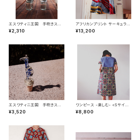
エスワティニ王国 手吹きスワ
アフリカンプリント サーキュラー
ジグラス アニマル オーナメント
ラップスカート
¥2,310
¥13,200
(Giraffe)
エスワティニ王国 手吹きスワ
ワンピース -楽しむ- <Sサイズ
ジグラス アニマルボトル ストッ
>
¥3,520
¥8,800
パー(Giraffe)