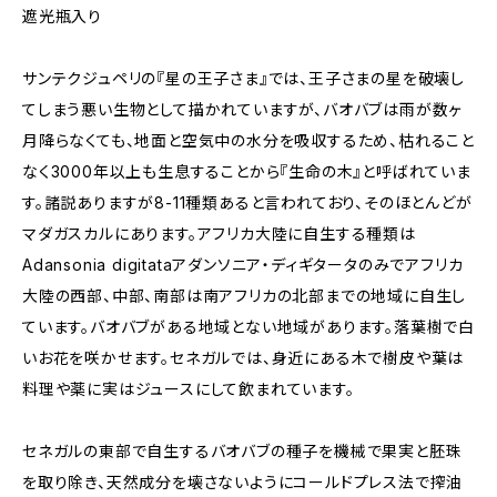
遮光瓶入り
サンテクジュペリの『星の王子さま』では、王子さまの星を破壊し
てしまう悪い生物として描かれていますが、バオバブは雨が数ヶ
月降らなくても、地面と空気中の水分を吸収するため、枯れること
なく3000年以上も生息することから『生命の木』と呼ばれていま
す。諸説ありますが8-11種類あると言われており、そのほとんどが
マダガスカルにあります。アフリカ大陸に自生する種類は
Adansonia digitataアダンソニア・ディギタータのみでアフリカ
大陸の西部、中部、南部は南アフリカの北部までの地域に自生し
ています。バオバブがある地域とない地域があります。落葉樹で白
いお花を咲かせます。セネガルでは、身近にある木で樹皮や葉は
料理や薬に実はジュースにして飲まれています。
セネガルの東部で自生するバオバブの種子を機械で果実と胚珠
を取り除き、天然成分を壊さないようにコールドプレス法で搾油