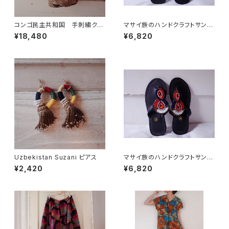
コンゴ民主共和国 手刺繍クバ
マサイ族のハンドクラフトサンダ
クロス ショルダーバッグ 大
ル(本革) EU38/24cm
¥18,480
¥6,820
Uzbekistan Suzani ピアス
マサイ族のハンドクラフトサンダ
ル(本革) EU36/23cm
¥2,420
¥6,820