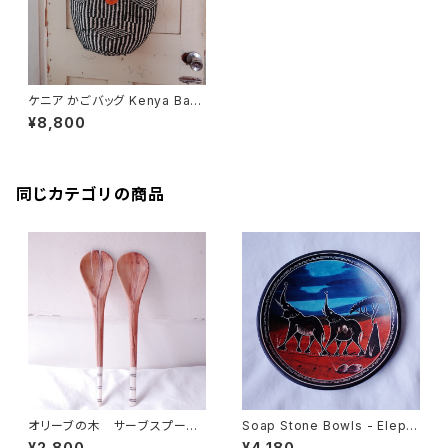
ケニア かごバッグ Kenya Bask
et Bag <サイザル麻&ウール>
¥8,800
同じカテゴリの商品
オリーブの木 サーブスプーン
Soap Stone Bowls - Eleph
＆フォークセット
ant L size
¥2,800
¥4,180