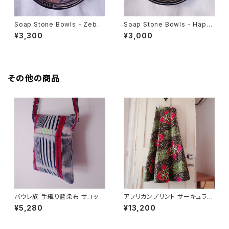
Soap Stone Bowls - Zebra
Soap Stone Bowls - Happ
at night
y Elephant
¥3,300
¥3,000
その他の商品
バウレ族 手織り藍染布 サコッシ
アフリカンプリント サーキュラー
ュ/ショルダーバッグ
ラップスカート
¥5,280
¥13,200