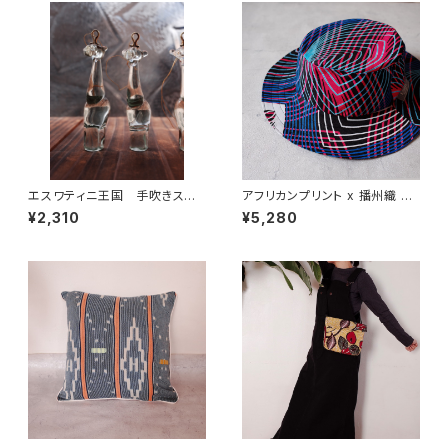
エスワティニ王国 手吹きスワ
アフリカンプリント x 播州織 サ
ジグラス アニマル オーナメント
ファリハット
¥2,310
¥5,280
(Giraffe)