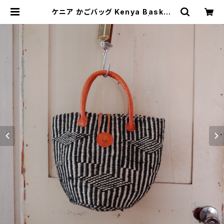
ケニア かごバッグ Kenya Basket
Bag <サイザル麻&ウール> | コレリ