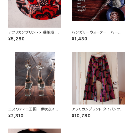
アフリカンプリント x 播州織 サ
ハンガリーウォーター ハーブ
ファリハット
セット（レシピ付き）
¥5,280
¥1,430
エスワティニ王国 手吹きスワ
アフリカンプリント タイパンツ
ジグラス アニマル オーナメント
dafa rafet
¥2,310
¥10,780
(Giraffe)