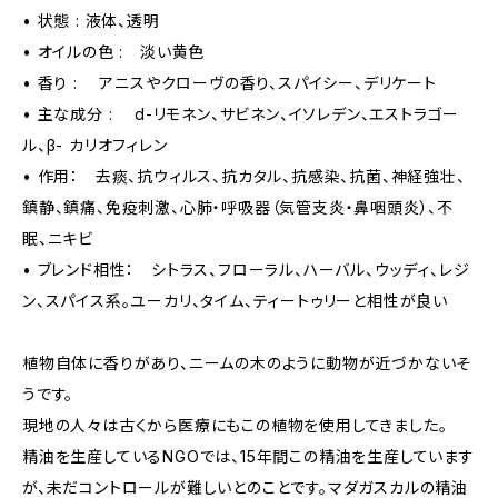
• 状態 : 液体、透明
• オイルの色 : 淡い黄色
• 香り : アニスやクローヴの香り、スパイシー、デリケート
• 主な成分 : d-リモネン、サビネン、イソレデン、エストラゴー
ル、β- カリオフィレン
• 作用： 去痰、抗ウィルス、抗カタル、抗感染、抗菌、神経強壮、
鎮静、鎮痛、免疫刺激、心肺・呼吸器（気管支炎・鼻咽頭炎）、不
眠、ニキビ
• ブレンド相性： シトラス、フローラル、ハーバル、ウッディ、レジ
ン、スパイス系。ユーカリ、タイム、ティートゥリーと相性が良い
植物自体に香りがあり、ニームの木のように動物が近づかないそ
うです。
現地の人々は古くから医療にもこの植物を使用してきました。
精油を生産しているNGOでは、15年間この精油を生産しています
が、未だコントロールが難しいとのことです。マダガスカルの精油