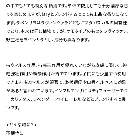
の中でもとても特別な精油です。単体で使用しても十分濃厚な香
りを楽しめますが、Iaryとブレンドするととても上品な香りになり
ます。ラベンサラはラヴィンツァラとともにマダガスカルの固有種
であり、本来は同じ植物ですが、ケモタイプのものをラヴィツァラ、
野生種をラベンサラとし、成分も異なります。
抗ウィルス作用、抗感染作用が優れていながら皮膚に優しく、神
経強壮作用や鎮静作用が秀でています。子供にも少量ずつ使用
できます。抗ウィルスが顕著で、帯状疱疹や口唇ヘルペスに効果
があると言われています。インフルエンザにはディフューザーでユ
ーカリプタス、ラベンダー、ベイローレルなどとブレンドすると良
いです。
<どんな時に？>
不眠症に