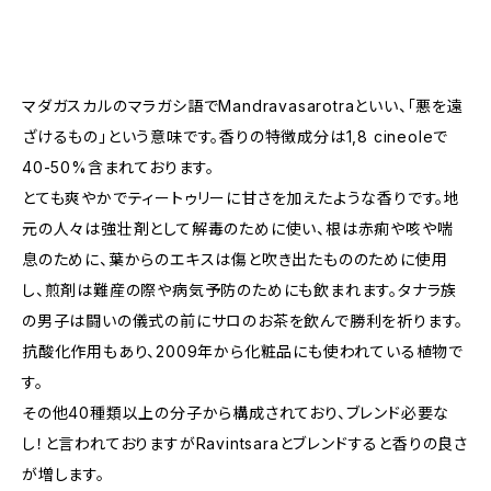
マダガスカルのマラガシ語でMandravasarotraといい、「悪を遠
ざけるもの」という意味です。香りの特徴成分は1,8 cineoleで
40-50%含まれております。
とても爽やかでティートゥリーに甘さを加えたような香りです。地
元の人々は強壮剤として解毒のために使い、根は赤痢や咳や喘
息のために、葉からのエキスは傷と吹き出たもののために使用
し、煎剤は難産の際や病気予防のためにも飲まれます。タナラ族
の男子は闘いの儀式の前にサロのお茶を飲んで勝利を祈ります。
抗酸化作用もあり、2009年から化粧品にも使われている植物で
す。
その他40種類以上の分子から構成されており、ブレンド必要な
し！と言われておりますがRavintsaraとブレンドすると香りの良さ
が増します。