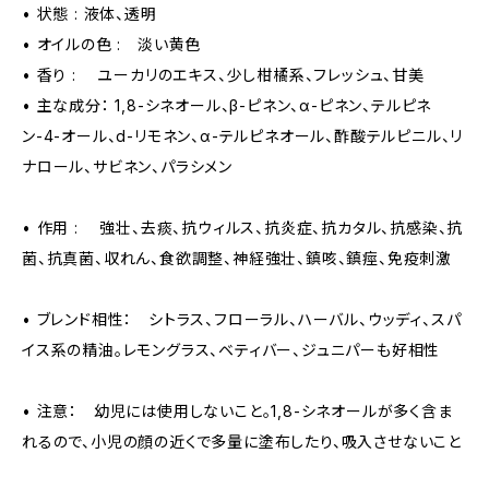
• 状態 : 液体、透明
• オイルの色 : 淡い黄色
• 香り : ユーカリのエキス、少し柑橘系、フレッシュ、甘美
• 主な成分： 1,8-シネオール、β-ピネン、α-ピネン、テルピネ
ン-4-オール、d-リモネン、α-テルピネオール、酢酸テルピニル、リ
ナロール、サビネン、パラシメン
• 作用 : 強壮、去痰、抗ウィルス、抗炎症、抗カタル、抗感染、抗
菌、抗真菌、収れん、食欲調整、神経強壮、鎮咳、鎮痙、免疫刺激
• ブレンド相性： シトラス、フローラル、ハーバル、ウッディ、スパ
イス系の精油。レモングラス、ベティバー、ジュニパーも好相性
• 注意： 幼児には使用しないこと。1,8-シネオールが多く含ま
れるので、小児の顔の近くで多量に塗布したり、吸入させないこと