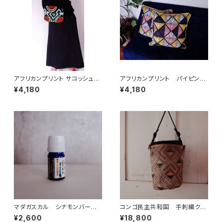
アフリカンプリント サコッシュ
アフリカンプリント パイピング
orange mirrors in green
仕上げクッションカバー charmi
¥4,180
¥4,180
ng triangles
マダガスカル シナモンバーク
コンゴ民主共和国 手刺繍クバ
精油 5ml オーガニック
クロス ショルダーバッグ 大
¥2,600
¥18,800