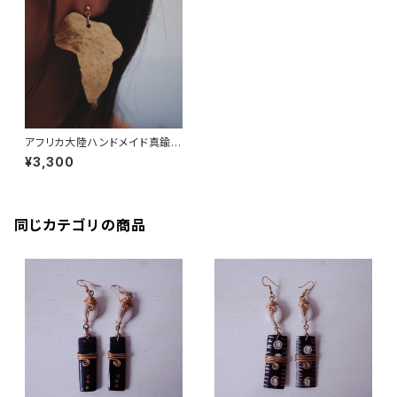
アフリカ大陸ハンドメイド真鍮ピ
アス 大
¥3,300
同じカテゴリの商品