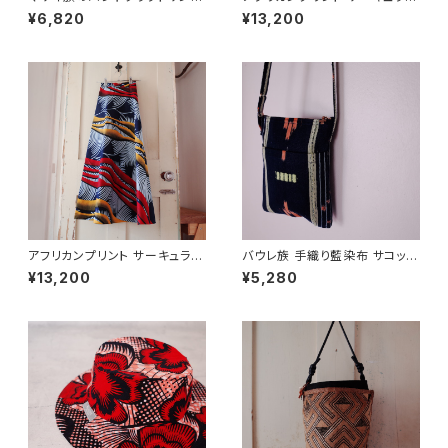
ル(本革) EU38/24cm
ラップスカート red botanical
¥6,820
¥13,200
アフリカンプリント サーキュラー
バウレ族 手織り藍染布 サコッシ
ラップスカート
ュ/ショルダーバッグ
¥13,200
¥5,280