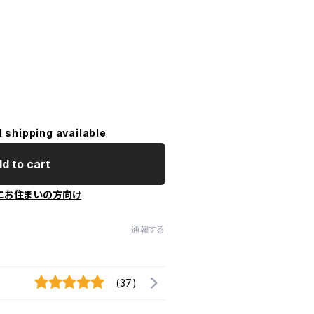
l shipping available
d to cart
にお住まいの方向け
通報する
(37)