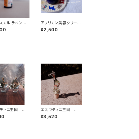
スカル ラベンサラ
アフリカン美容クリーム
5ml オーガニック
（シアバター + バオバブ
000
¥2,500
オイル + マダガスカル
精油)
ティニ王国 手
エスワティニ王国 手
ワジグラス アニ
吹きスワジグラス アニ
10
¥3,520
ナメント (Rhin
マルボトル ストッパー(G
iraffe)