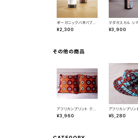
オーガニックバオバブオ
マダガスカル シ
イル（セネガル産) 50ml
バーク精油 10m
¥2,300
¥3,900
ガニック
その他の商品
アフリカンプリント クッ
アフリカンプリント
ションカバー circles
州織 サファリハ
¥3,960
¥5,280
CATEGORY