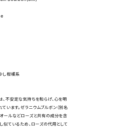
se
法
、少し柑橘系
は、不安定な気持ちを和らげ、心を明
れています。ゼラニウムブルボン（別名
ニオールなどローズと共有の成分を含
少し似ているため、ローズの代用として