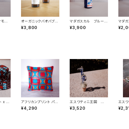
ナモン
オーガニックバオバブオ
マダガスカル ブルー
マダガ
l オー
イル(セネガル産) 100
ジンジャー精油 10ml
精油 
¥3,800
¥3,900
¥2,
ml
オーガニック
 x 播
アフリカンプリント パイ
エスワティニ王国 手
エスワ
ット
ピング仕上げクッション
吹きスワジグラス アニ
吹きス
¥4,290
¥3,520
¥2,3
カバー monitor
マルボトル ストッパー(G
マルオー
iraffe)
o)