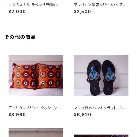
マダガスカル ラベンサラ精油 5
アフリカン美容クリーム（シアバ
ml オーガニック
ター + バオバブオイル + マダガ
¥2,000
¥2,500
スカル精油)
その他の商品
アフリカンプリント クッションカ
マサイ族のハンドクラフトサンダ
バー circles
ル(本革) EU38/24cm
¥3,960
¥6,820