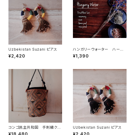
Uzbekistan Suzani ピアス
ハンガリーウォーター ハーブ
セット （レシピなし）2回目以降
¥2,420
¥1,390
ご注文の方用
コンゴ民主共和国 手刺繍クバ
Uzbekistan Suzani ピアス
クロス ショルダーバッグ 大
¥18,480
¥2,420