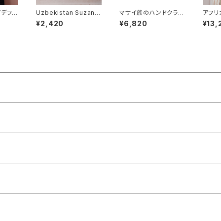
ガデフT
Uzbekistan Suzani
マサイ族のハンドクラフ
アフリ
ピアス
トサンダル(本革) EU3
キュラ
¥2,420
¥6,820
¥13,
8/24cm