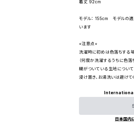
着丈 92cm
モデル： 155cm モデル
います
⭐︎注意点⭐︎
洗濯時に初めは色落ちする場
（何度か洗濯するうちに色落ち
糊がついている生地について
浸け置き、お湯洗いは避けて
Internationa
日本国内