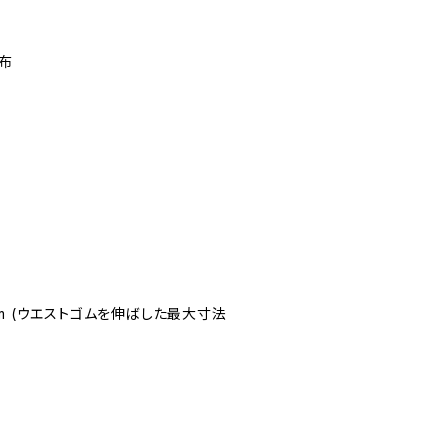
布
き
m (ウエストゴムを伸ばした最大寸法