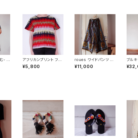
む- <
アフリカンプリント フレ
roues ワイドパンツ ア
ブルキ
ンチスリーブトップ vari
フリカンプリント(ケニ
の伝統
¥5,800
¥11,000
¥32
ous wavy
ア)
スカー