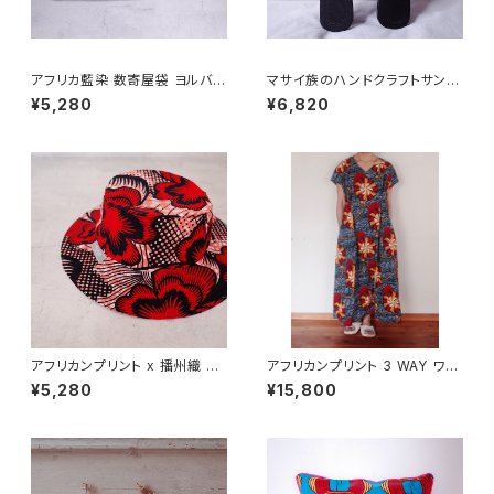
アフリカ藍染 数寄屋袋 ヨルバ族
マサイ族のハンドクラフトサンダ
(古帛紗付)
ル(本革) EU38/24cm
¥5,280
¥6,820
アフリカンプリント x 播州織 サ
アフリカンプリント 3 WAY ワン
ファリハット
ピース フレンチスリーブ
¥5,280
¥15,800