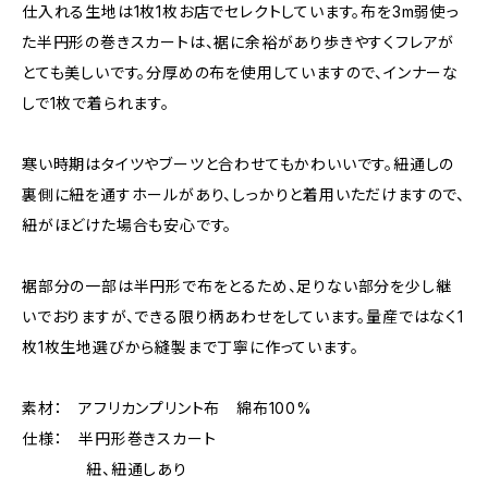
仕入れる生地は1枚1枚お店でセレクトしています。布を3m弱使っ
た半円形の巻きスカートは、裾に余裕があり歩きやすくフレアが
とても美しいです。分厚めの布を使用していますので、インナーな
しで1枚で着られます。
寒い時期はタイツやブーツと合わせてもかわいいです。紐通しの
裏側に紐を通すホールがあり、しっかりと着用いただけますので、
紐がほどけた場合も安心です。
裾部分の一部は半円形で布をとるため、足りない部分を少し継
いでおりますが、できる限り柄あわせをしています。量産ではなく1
枚1枚生地選びから縫製まで丁寧に作っています。
素材： アフリカンプリント布 綿布100%
仕様： 半円形巻きスカート
紐、紐通しあり