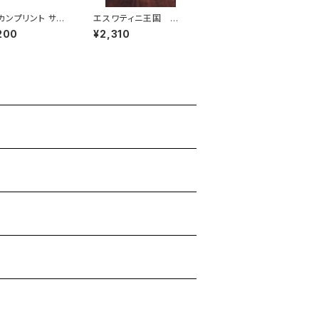
カンプリント サー
エスワティニ王国 手
ーラップスカート
吹きスワジグラス アニ
200
¥2,310
w time machin
マルオーナメント (Rhin
o)