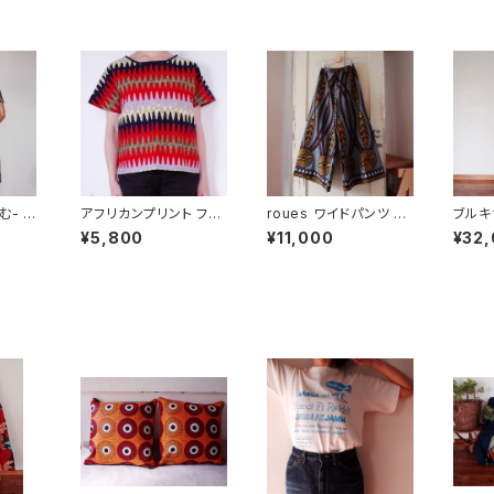
む- <
アフリカンプリント フレ
roues ワイドパンツ ア
ブルキ
ンチスリーブトップ vari
フリカンプリント(ケニ
の伝統
¥5,800
¥11,000
¥32
ous wavy
ア)
スカー