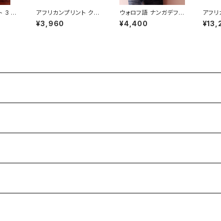
 3 W
アフリカンプリント クッ
ウォロフ語 ナンガデフT
アフリ
 フレン
ションカバー circles
shirts - オーガニック
キュラ
¥3,960
¥4,400
¥13,
コットン ナチュラル
yello
e