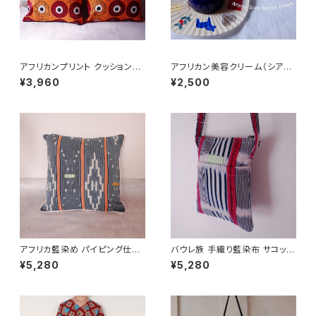
アフリカンプリント クッションカ
アフリカン美容クリーム（シアバ
バー circles
ター + バオバブオイル + マダガ
¥3,960
¥2,500
スカル精油)
アフリカ藍染め パイピング仕上
バウレ族 手織り藍染布 サコッシ
げクッションカバー バウレ族
ュ/ショルダーバッグ
¥5,280
¥5,280