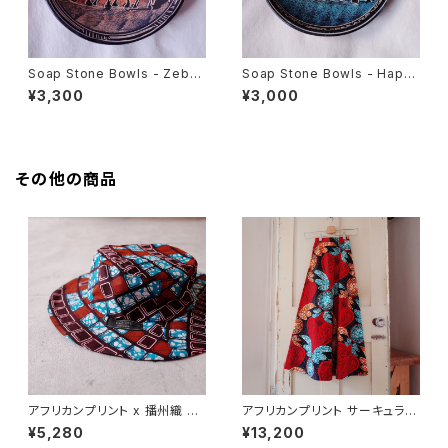
Soap Stone Bowls - Zebra
Soap Stone Bowls - Happ
at night
y Elephant
¥3,300
¥3,000
その他の商品
アフリカンプリント x 播州織 サ
アフリカンプリント サーキュラー
ファリハット
ラップスカート red botanical
¥5,280
¥13,200