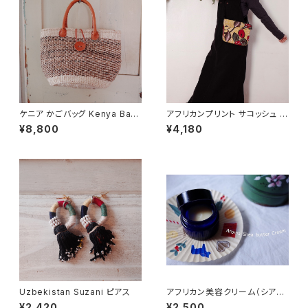
ケニア かごバッグ Kenya Bask
アフリカンプリント サコッシュ pi
et Bag <サイザル麻&バナナス
nk plants in water
¥8,800
¥4,180
トーク>
Uzbekistan Suzani ピアス
アフリカン美容クリーム（シアバ
ター + バオバブオイル + マダガ
¥2,420
¥2,500